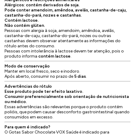
Alérgicos: contém derivados de soja.
Pode conter amendoim, amêndoa, avelãs, castanha-de-caju,
castanha-do-pará, nozes e castanhas.
Contém lactose.
Não contém glúten.
Pessoas com alergia à soja, amendoim, amêndoa, avelãs,
castanha-de-caju, castanha-do-pará, nozes ou outras
castanhas devem observar atentamente as informações do
rótulo antes do consumo.
Pessoas com intolerância à lactose devem ter atenção, pois o
produto informa
contém lactose
.
Modo de conservação
Manter em local fresco, seco e inodoro.
Após aberto, consumir no prazo de
5 dias
.
Advertências do rótulo
Esse produto pode ter efeito laxativo.
Consumir preferencialmente sob orientação de nutricionista
ou médico.
Essas advertências são relevantes porque o produto contém
polióis, que podem causar desconforto gastrointestinal quando
consumidos em excesso.
Para quem é indicado?
O Gotas Sabor Chocolate VOX Saúde é indicado para