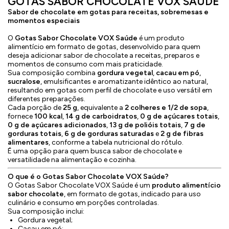
GOTAS SABOR CHOCOLATE VOX SAÚDE
Sabor de chocolate em gotas para receitas, sobremesas e
momentos especiais
O
Gotas Sabor Chocolate VOX Saúde
é um produto
alimentício em formato de gotas, desenvolvido para quem
deseja adicionar sabor de chocolate a receitas, preparos e
momentos de consumo com mais praticidade.
Sua composição combina
gordura vegetal
,
cacau em pó
,
sucralose
, emulsificantes e aromatizante idêntico ao natural,
resultando em gotas com perfil de chocolate e uso versátil em
diferentes preparações.
Cada porção de
25 g
, equivalente a
2 colheres e 1/2 de sopa
,
fornece
100 kcal
,
14 g de carboidratos
,
0 g de açúcares totais
,
0 g de açúcares adicionados
,
13 g de polióis totais
,
7 g de
gorduras totais
,
6 g de gorduras saturadas
e
2 g de fibras
alimentares
, conforme a tabela nutricional do rótulo.
É uma opção para quem busca sabor de chocolate e
versatilidade na alimentação e cozinha.
O que é o Gotas Sabor Chocolate VOX Saúde?
O Gotas Sabor Chocolate VOX Saúde é um
produto alimentício
sabor chocolate
, em formato de gotas, indicado para uso
culinário e consumo em porções controladas.
Sua composição inclui:
Gordura vegetal;
Cacau em pó;