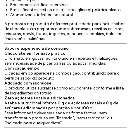
Edulcorante artificial sucralose;
Emulsificantes lecitina de soja e poliglicerol polirricinoleato;
Aromatizante idêntico ao natural.
A proposta do produto é oferecer praticidade para incluir sabor
de chocolate em preparos como sobremesas, receitas caseiras,
misturas, bowls, frutas, iogurtes, panquecas, cookies, bolos ou
finalizações culinárias.
Sabor e experiência de consumo
Chocolate em formato prático
O formato em gotas facilita o uso em receitas e finalizações,
sem necessidade de picar barras ou adaptar medidas.
Com cacau em pó
O cacau em pó aparece na composição, contribuindo para o
perfil de sabor do produto.
Adoçado com sucralose
O produto utiliza sucralose como edulcorante, conforme a lista
de ingredientes do rótulo.
Zero açúcares totais e adicionados
A tabela nutricional informa
0 g de açúcares totais
e
0 g de
açúcares adicionados
por porção e por 100 g.
Essa informação deve ser usada de forma factual, sem
transformar o produto em “liberado”, “sem restrições” ou
“indicado para qualquer dieta”.