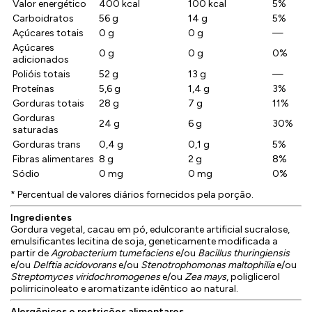
Valor energético
400 kcal
100 kcal
5%
Carboidratos
56 g
14 g
5%
Açúcares totais
0 g
0 g
—
Açúcares
0 g
0 g
0%
adicionados
Polióis totais
52 g
13 g
—
Proteínas
5,6 g
1,4 g
3%
Gorduras totais
28 g
7 g
11%
Gorduras
24 g
6 g
30%
saturadas
Gorduras trans
0,4 g
0,1 g
5%
Fibras alimentares
8 g
2 g
8%
Sódio
0 mg
0 mg
0%
* Percentual de valores diários fornecidos pela porção.
Ingredientes
Gordura vegetal, cacau em pó, edulcorante artificial sucralose,
emulsificantes lecitina de soja, geneticamente modificada a
partir de
Agrobacterium tumefaciens
e/ou
Bacillus thuringiensis
e/ou
Delftia acidovorans
e/ou
Stenotrophomonas maltophilia
e/ou
Streptomyces viridochromogenes
e/ou
Zea mays
, poliglicerol
polirricinoleato e aromatizante idêntico ao natural.
Alergênicos e restrições alimentares