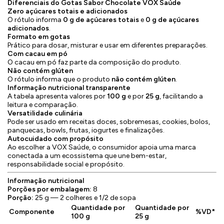
Diferenciais do Gotas Sabor Chocolate VOX Saúde
Zero açúcares totais e adicionados
O rótulo informa
0 g de açúcares totais
e
0 g de açúcares
adicionados
.
Formato em gotas
Prático para dosar, misturar e usar em diferentes preparações.
Com cacau em pó
O cacau em pó faz parte da composição do produto.
Não contém glúten
O rótulo informa que o produto
não contém glúten
.
Informação nutricional transparente
A tabela apresenta valores por
100 g
e por
25 g
, facilitando a
leitura e comparação.
Versatilidade culinária
Pode ser usado em receitas doces, sobremesas, cookies, bolos,
panquecas, bowls, frutas, iogurtes e finalizações.
Autocuidado com propósito
Ao escolher a VOX Saúde, o consumidor apoia uma marca
conectada a um ecossistema que une bem-estar,
responsabilidade social e propósito.
Informação nutricional
Porções por embalagem:
8
Porção:
25 g — 2 colheres e 1/2 de sopa
Quantidade por
Quantidade por
Componente
%VD*
100 g
25 g